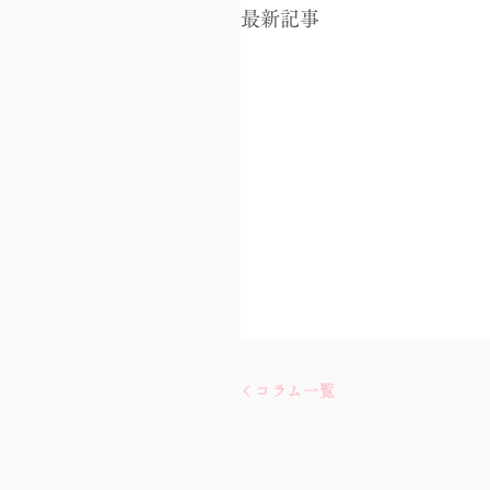
最新記事
鑑定メニュー詳細
コラム一覧
音声通話45分の鑑定です。 
に頼らず、聴覚のみを研ぎ
せ集中しながら鑑定します