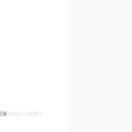
！
海 
#出会い
#恋愛
#