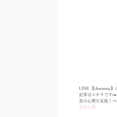
LINE 【char
記事はコチラです▹▸ https:
男の心理を見抜くべ
男性心理